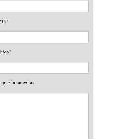
mail
*
lefon
*
ragen/Kommentare