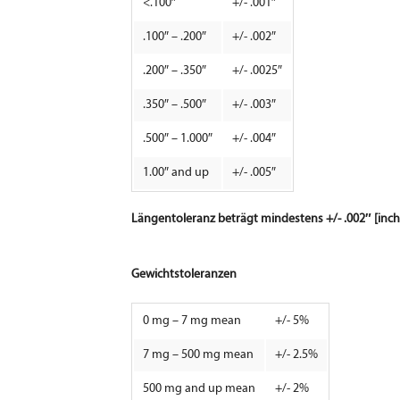
<.100″
+/- .001″
.100″ – .200″
+/- .002″
.200″ – .350″
+/- .0025″
.350″ – .500″
+/- .003″
.500″ – 1.000″
+/- .004″
1.00″ and up
+/- .005″
Längentoleranz beträgt mindestens +/- .002″
[inch
Gewichtstoleranzen
0 mg – 7 mg mean
+/- 5%
7 mg – 500 mg mean
+/- 2.5%
500 mg and up mean
+/- 2%