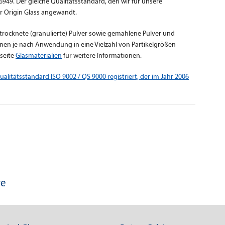
49. Der gleiche Qualitätsstandard, den wir für unsere
r Origin Glass angewandt.
rocknete (granulierte) Pulver sowie gemahlene Pulver und
önnen je nach Anwendung in eine Vielzahl von Partikelgrößen
bseite
Glasmaterialien
für weitere Informationen.
alitätsstandard ISO 9002 / QS 9000 registriert, der im Jahr 2006
re