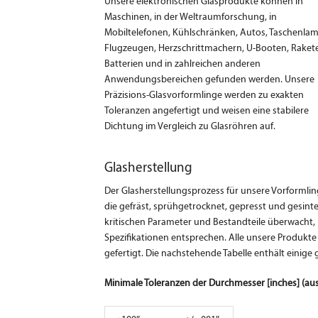
Unsere elektronischen Glasprodukte können in
Maschinen, in der Weltraumforschung, in
Mobiltelefonen, Kühlschränken, Autos, Taschenla
Flugzeugen, Herzschrittmachern, U-Booten, Raket
Batterien und in zahlreichen anderen
Anwendungsbereichen gefunden werden. Unsere
Präzisions-Glasvorformlinge werden zu exakten
Toleranzen angefertigt und weisen eine stabilere
Dichtung im Vergleich zu Glasröhren auf.
Glasherstellung
Der Glasherstellungsprozess für unsere Vorformli
die gefräst, sprühgetrocknet, gepresst und gesin
kritischen Parameter und Bestandteile überwacht, 
Spezifikationen entsprechen. Alle unsere Produkt
gefertigt. Die nachstehende Tabelle enthält einige
Minimale Toleranzen der Durchmesser
[inches]
(aus