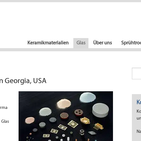
Keramikmaterialien
Glas
Über uns
Sprühtro
in Georgia, USA
K
irma
Ko
un
 Glas
N