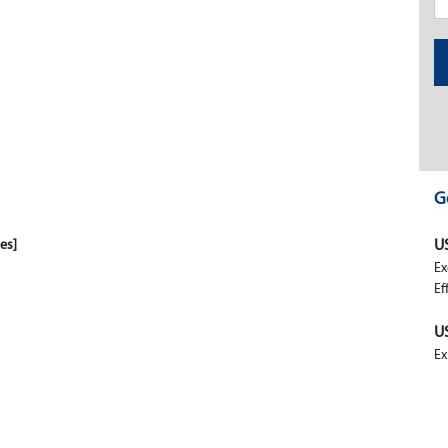
G
es]
U
Ex
Ef
U
Ex